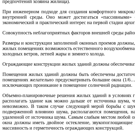
предпочтений хозяина жилища).
При инженерном подходе для создания комфортного микрокл
внутренней среды. Оно может достигаться «пассивными» 
экономический и практический интерес на первой стадии архи
Совокупность неблагоприятных факторов внешней среды район
Размеры и конструкции заполнений оконных проемов должны, 
жилых помещениях возможность естественного воздухообмена 
холодных ветров, летней жары и зимнего холода.
Ограждающие конструкции жилых зданий должны обеспечивать 
Помещения жилых зданий должны быть обеспечены достаточн
помещениях желательно предусматривать большие окна (1/6…1
исключающих проникание в помещение солнечной радиации.
Объемно-планировочные решения жилых зданий в условиях г
располагать здание как можно дальше от источника шума, ч
невозможно. В таком случае следующей мерой борьбы с шум
подверженной влиянию шума, располагаются помещения, на
удаленной от источника шума. Самым слабым местом любой ог
окна должны иметь двойное остекление, звукопоглощающие 
массивность и герметичность ограждающих конструкций.