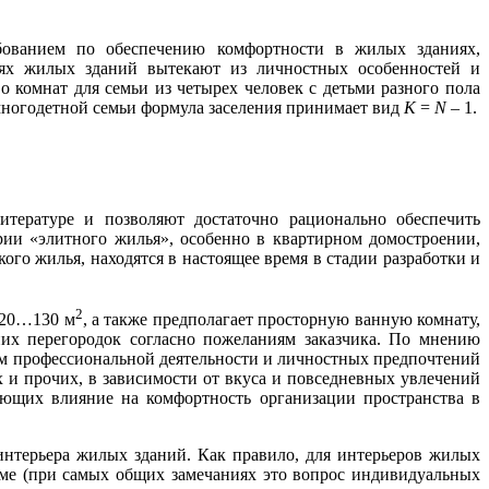
ованием по обеспечению комфортности в жилых зданиях,
ях жилых зданий вытекают из личностных особенностей и
 комнат для семьи из четырех человек с детьми разного пола
многодетной семьи формула заселения принимает вид
K
=
N
– 1.
ературе и позволяют достаточно рационально обеспечить
ии «элитного жилья», особенно в квартирном домостроении,
го жилья, находятся в настоящее время в стадии разработки и
2
 120…130 м
, а также предполагает просторную ванную комнату,
них перегородок согласно пожеланиям заказчика. По мнению
м профессиональной деятельности и личностных предпочтений
 и прочих, в зависимости от вкуса и повседневных увлечений
ающих влияние на комфортность организации пространства в
интерьера жилых зданий. Как правило, для интерьеров жилых
мме (при самых общих замечаниях это вопрос индивидуальных