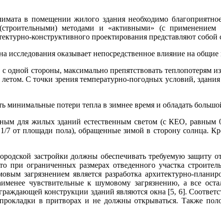
имата в помещении жилого здания необходимо благоприятное
(строительными) методами и «активными» (с применением 
тектурно-конструктивного проектирования представляют собой 
а исследования оказывает непосредственное влияние на общие
с одной стороны, максимально препятствовать теплопотерям из 
летом. С точки зрения температурно-погодных условий, здания
минимальные потери тепла в зимнее время и обладать большой
ым для жилых зданий естественным светом (с КЕО, равным 0,5
/7 от площади пола), обращенные зимой в сторону солнца. Кром
ородской застройки должны обеспечивать требуемую защиту от
то при ограниченных размерах отведенного участка строительс
овым загрязнением является разработка архитектурно-планиро
именее чувствительные к шумовому загрязнению, а все оста
раждающей конструкции зданий являются окна [5, 6]. Соответст
прокладки в притворах и не должны открываться. Также пол