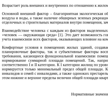
Возрастает роль внешних и внутренних по отношению к жилом
Основной внешний фактор – благоприятная экологическая о
воздуха и воды, а также наличие обширных зеленых рекреацио
отделочных и строительных материалов внутри помещения, зача
Взаимодействие человека с каждым из факторов выделенных
«человек — окружающая среда» [1]. Это дает возможность го
учета взаимосвязи всех факторов, оказывающих влияние на ко
Комфортные условия в помещениях жилых зданий, создавае
планировочные факторы, так и субъективные факторы восп
требования, касающиеся функциональной взаимосвязи помещ
нормирование суммарной площади помещений. Так, наприм
соответственно I и II категории. К I категории жилищ по ур
нормируется только минимальный предел общей площади. Ко
инвалидов и семей с инвалидами, а также одиноких престарел
этом нижние и верхние пределы величин общей площади квартир
Нормативные значени