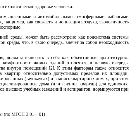
сихологическое здоровье человека.
я промышленными и автомобильными атмосферными выбросами
, например, как свежесть и ионизация воздуха, экологичность
еоспоримо.
ней среды, может быть рассмотрено как подсистема системы
 среды, что, в свою очередь, влечет за собой необходимость
я, должны включать в себя как объективные архитектурно-
 комфортности жилых зданий относятся, в первую очередь,
ва внутри помещений [2]. К этим факторам также относится
а квартир относительно допустимых пределов их площади,
кированных (таунхаусах) и в многоквартирных домах, при этом
ециализированные дома (или группы квартир) для одиноких,
нтов высших учебных заведений и аспирантов, нормируются при
вы (по МГСН 3.01—01)