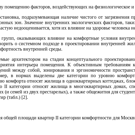
у помещению факторов, воздействующих на физиологическое и п
бстановка, подразумевающая наличие чистого от загрязнени
нных зон. Значение внутренних экологических факторов, таких
стую недооценивается, хотя их влияние на здоровье человека н
 групп, оказывающих влияние на комфортные условия внутрен
ворить о системном подходе в проектировании внутренней жилой
мфортность внутренней среды.
мые архитектором на стадии концептуального проектировани
риятия интерьера помещения. К объективным требованиям к
ений между собой, зонирования и эргономичности пространст
ер, в нормах выделены две категории по уровню комфорт
овню комфорта относят жилища в одноквартирных коттеджах, бло
 II категории относят жилища в многоквартирных домах, сп
ых (и семей из двух престарелых), а также общежития для студе
 (табл.) [2].
я общей площади квартир II категории комфортности для Моск