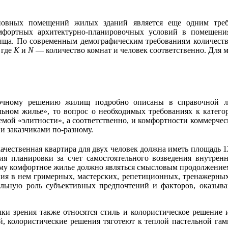
вных помещений жилых зданий является еще одним треб
мфортных архитектурно-планировочных условий в помещени
ища. По современным демографическим требованиям количество
, где
K
и
N
— количество комнат и человек соответственно. Для 
очному решению жилищ подробно описаны в справочной лит
ьном жилье», то вопрос о необходимых требованиях к категор
мой «элитности», а соответственно, и комфортности коммерческо
 заказчиками по-разному.
 качественная квартира для двух человек должна иметь площадь
ия планировки за счет самостоятельного возведения внутрен
щему комфортное жилье должно являться смысловым продолжение
ания в нем гримерных, мастерских, репетиционных, тренажерных
тельную роль субъективных предпочтений и факторов, оказыв
ки зрения также относятся стиль и колористическое решение 
ей, колористические решения тяготеют к теплой пастельной га