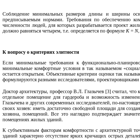
Соблюдение минимальных размеров длины и ширины осно
предписываемым нормами. Требования по обеспечению ко
численности людей, для которых разрабатывается проект жил
должно равняться четырем, т.е. определяется по формуле
K
=
N
К вопросу о критериях элитности
Если минимальные требования к функционально-планиров
минимальные комфортные условия в так называемом «социал
остается открытым. Объективные критерии оценки так называе
формулируются разными исследователями, проектировщиками и
Доктор архитектуры, профессор В.Л. Глазычев [3] считал, что
отдельное помещение для гардероба и возможность изменен
Глазычева и других современных исследователей, по-настоя
своих хозяев: иметь достаточно свободной площади для созд
хозяина, помещений. Все это наглядно подтверждает значи
помещениях жилых зданий.
К субъективным факторам комфортности с архитектурной точ
зданий характерно отсутствие ярких кричащих острых детал