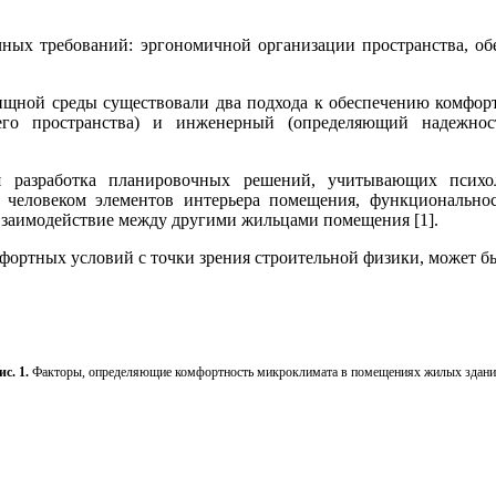
ных требований: эргономичной организации пространства, обес
щной среды существовали два подхода к обеспечению комфортн
его пространства) и инженерный (определяющий надежно
ся разработка планировочных решений, учитывающих пси
е человеком элементов интерьера помещения, функциональнос
взаимодействие между другими жильцами помещения [1].
ортных условий с точки зрения строительной физики, может бы
ис. 1.
Факторы, определяющие комфортность микроклимата в помещениях жилых здани