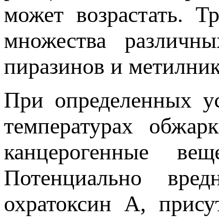
может возрастать. Т
множества различны
пиразинов и метилник
При определенных ус
температурах обжар
канцерогенные ве
Потенциально вред
охратоксин А, прис