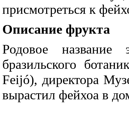
присмотреться к фейхо
Описание фрукта
Родовое название
бразильского ботани
Feijó), директора Му
вырастил фейхоа в до