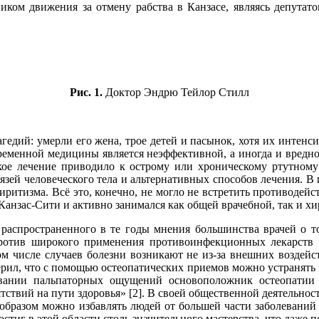
ком движения за отмену рабства в Канзасе, являясь депутато
Рис. 1.
Доктор Эндрю Тейлор Стилл
едий: умерли его жена, трое детей и пасынок, хотя их интенси
временной медицины является неэффективной, а иногда и вредн
акое лечение приводило к острому или хроническому ртутном
ей человеческого тела и альтернативных способов лечения. В п
иритизма. Всё это, конечно, не могло не встретить противодей
Канзас-Сити и активно занимался как общей врачебной, так и хи
аспространенного в те годы мнения большинства врачей о том,
против широкого применения противоинфекционных лекарств 
м числе случаев болезни возникают не из-за внешних воздейс
ерил, что с помощью остеопатических приемов можно устранять 
овании пальпаторных ощущений основоположник остеопатии
ятствий на пути здоровья» [2]. В своей общественной деятельнос
образом можно избавлять людей от большей части заболеваний 
остиг в этой области столь значительного мастерства, что даже