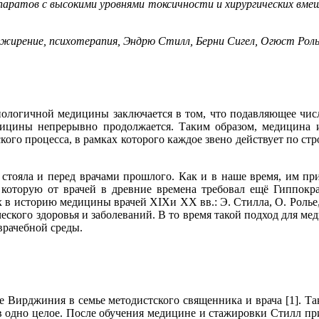
репаратов с высокими уровнями токсичности и хирургических вм
жирение, психотерапия, Эндрю Стилл, Берни Сигел, Огюст Рол
ологичной медицины заключается в том, что подавляющее числ
ицины непрерывно продолжается. Таким образом, медицина и
кого процесса, в рамках которого каждое звено действует по ст
 стояла и перед врачами прошлого. Как и в наше время, им пр
которую от врачей в древние времена требовал ещё Гиппокра
в историю медицины врачей XIXи ХХ вв.: Э. Стилла, О. Ролье,
еского здоровья и заболеваний. В то время такой подход для м
врачебной среды.
ате Вирджиния в семье методистского священника и врача [1]. Т
одно целое. После обучения медицине и стажировки Стилл приня