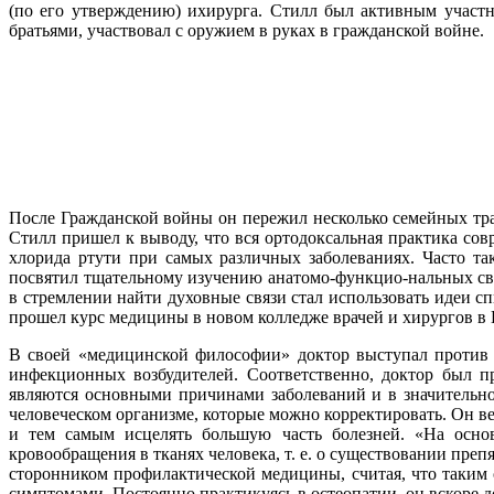
(по его утверждению) ихирурга. Стилл был активным участни
братьями, участвовал с оружием в руках в гражданской войне.
После Гражданской войны он пережил несколько семейных траг
Стилл пришел к выводу, что вся ортодоксальная практика со
хлорида ртути при самых различных заболеваниях. Часто т
посвятил тщательному изучению анатомо-функцио-нальных связ
в стремлении найти духовные связи стал использовать идеи сп
прошел курс медицины в новом колледже врачей и хирургов в 
В своей «медицинской философии» доктор выступал против р
инфекционных возбудителей. Соответственно, доктор был 
являются основными причинами заболеваний и в значительно
человеческом организме, которые можно корректировать. Он в
и тем самым исцелять большую часть болезней. «На осн
кровообращения в тканях человека, т. е. о существовании преп
сторонником профилактической медицины, считая, что таким 
симптомами. Постоянно практикуясь в остеопатии, он вскоре д