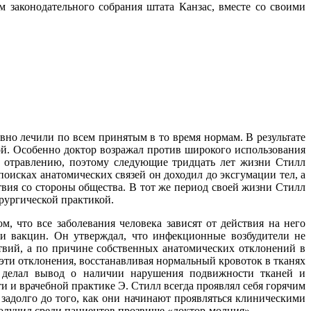
м законодательного собрания штата Канзас, вместе со своими
вно лечили по всем принятым в то время нормам. В результате
ой. Особенно доктор возражал против широкого использования
у отравлению, поэтому следующие тридцать лет жизни Стилл
оисках анатомических связей он доходил до эксгумации тел, а
ствия со стороны общества. В тот же период своей жизни Стилл
рургической практикой.
 что все заболевания человека зависят от действия на него
и вакцин. Он утверждал, что инфекционные возбудители не
твий, а по причине собственных анатомических отклонений в
эти отклонения, восстанавливая нормальный кровоток в тканях
 делал вывод о наличии нарушения подвижности тканей и
ти и врачебной практике Э. Стилл всегда проявлял себя горячим
задолго до того, как они начинают проявляться клиническими
 получил среди пациентов прозвище «доктор-молния».