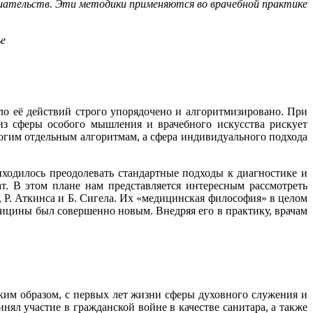
ешательств. Эти методики применяются во врачебной практике
ье
о её действий строго упорядочено и алгоритмизировано. При
з сферы особого мышления и врачебного искусства рискует
рогим отдельным алгоритмам, а сфера индивидуального подхода
иходилось преодолевать стандартные подходы к диагностике и
т. В этом плане нам представляется интересным рассмотреть
 Р. Аткинса и Б. Сигела. Их «медицинская философия» в целом
едицины был совершенно новым. Внедряя его в практику, врачам
аким образом, с первых лет жизни сферы духовного служения и
л участие в гражданской войне в качестве санитара, а также