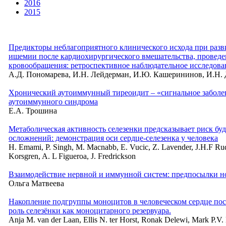
2016
2015
Предикторы неблагоприятного клинического исхода при разв
ишемии после кардиохирургического вмешательства, проведе
кровообращения: ретроспективное наблюдательное исследова
А.Д. Пономарева, И.Н. Лейдерман, И.Ю. Кашерининов, И.Н.
Хронический аутоиммунный тиреоидит – «сигнальное заболев
аутоиммунного синдрома
Е.А. Трошина
Метаболическая активность селезенки предсказывает риск бу
осложнений: демонстрация оси сердце-селезенка у человека
H. Emami, P. Singh, M. Macnabb, E. Vucic, Z. Lavender, J.H.F Rud
Korsgren, A. L Figueroa, J. Fredrickson
Взаимодействие нервной и иммунной систем: предпосылки н
Ольга Матвеева
Накопление подгруппы моноцитов в человеческом сердце пос
роль селезёнки как моноцитарного резервуара.
Anja M. van der Laan, Ellis N. ter Horst, Ronak Delewi, Mark P.V.