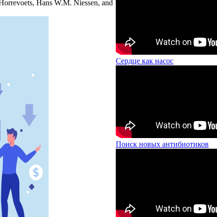
 Horrevoets, Hans W.M. Niessen, and
Сердце как насос
Поиск новых антибиотиков