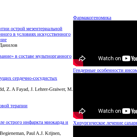
Фармакогеномика
итии острой мезентериальной
нного в условиях искусственного
ние
 Данилов
ание» в составе мультиорганного
Гендерные особенности инсо
дущих сердечно-сосудистых
d, Z. A Fayad, J. Lehrer-Graiwer, M.
овой терапии
ле острого инфаркта миокарда и
Хирургическое лечение сахарн
 Begieneman, Paul A.J. Krijnen,